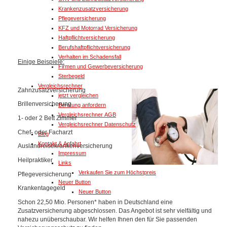
Krankenzusatzversicherung
Pflegeversicherung
KFZ und Motorrad Versicherung
Haftpflichtversicherung
Berufshaftpflichtversicherung
Verhalten im Schadensfall
Einige Beispiele:
Firmen und Gewerbeversicherung
Sterbegeld
Vergleichsrechner
Zahnzusatzversicherung
jetzt vergleichen
Brillenversicherung
Beratung anfordern
Vergleichsrechner AGB
1- oder 2 Bett Zimmer
Vergleichsrechner Datenschutz
Chef- oder Facharzt
Blog
Kontakt & Anfahrt
Auslandreisekrankenversicherung
Impressum
Heilpraktiker
Links
Verkaufen Sie zum Höchstpreis
Pflegeversicherung
Neuer Button
Krankentagegeld
Neuer Button
Schon 22,50 Mio. Personen* haben in Deutschland eine
Zusatzversicherung abgeschlossen. Das Angebot ist sehr vielfältig und
nahezu unüberschaubar. Wir helfen Ihnen den für Sie passenden