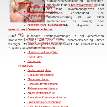
Krankenzusatzversicherung abschließen,
Finanzierung
anders als in der
PKV Vollversicherung
sind
Immobilien Finanzierung
hier keine Einkommensgrenzen oder
Baufinanzierungsrechner
Berufsstatus entscheidend. Eine
Forward Darlehen
Zusatzversicherung ist vor allem
Ratenkredit
empfehlenswert für freiwillig oder
Anschlussfinanz. / Umschuldung
pflichtversicherte Mitglieder einer
gesetzlichen Krankenversicherung
.
Bausparen
Geld
Durch die laufenden Leistungskürzungen in der gesetzlichen
Warum private Altersvorsorge
Krankenversicherung wird eine private Zusatzversicherung immer
Warum Betriebliche Altersvorsorg
wichtiger. Hier kann sich jeder das wählen was für Ihn sinnvoll ist bis hin
Aufbau von Eigenkapital
zum alles umfassenden TOP-Schutz.
Staatliche Förderung VWL
Riesterrente
Rüruprente
Versicherung
Bauherrenhaftpflicht
Gebäudeversicherung
Elementarschaden
Rechtschutzversicherung
Risikolebensversicherung
Arbeitskraftabsicherung
Gesetzliche Krankenversicherung
Private Krankenversicherung
GKV und Zahnzusatzversicherung